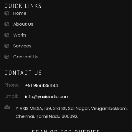
QUICK LINKS
Home
About Us
Works
Services
Contact Us
CONTACT US
Phone:
+91 9884381184
Email:
info@yaxisindia.com
Y AXIS MEDIA, 139, 3rd St, Sai Nagar, Virugambakkam,
Chennai, Tamil Nadu 600092.